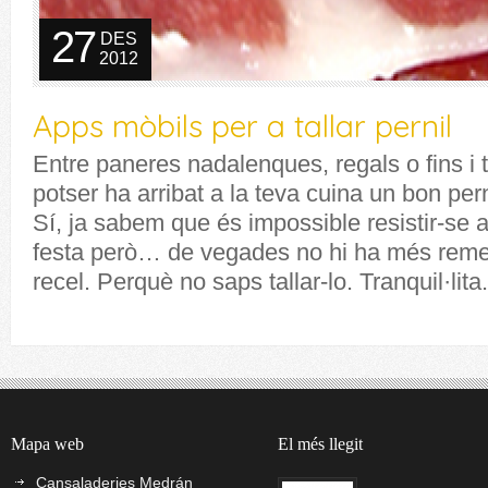
27
DES
2012
Apps mòbils per a tallar pernil
Entre paneres nadalenques, regals o fins i t
potser ha arribat a la teva cuina un bon pern
Sí, ja sabem que és impossible resistir-se al
festa però… de vegades no hi ha més rem
recel. Perquè no saps tallar-lo. Tranquil·lita.
Mapa web
El més llegit
Cansaladeries Medrán