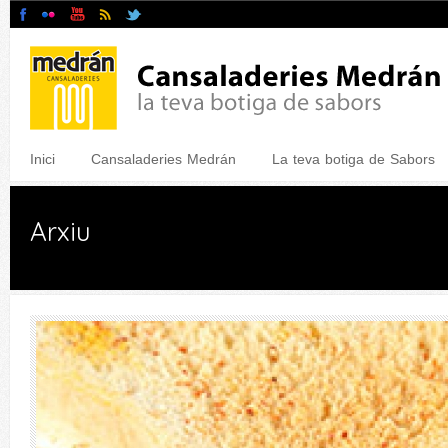
Inici
Cansaladeries Medrán
La teva botiga de Sabors
Arxiu