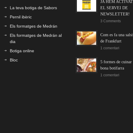
JA HEM ACTIVAT
La teva botiga de Sabors
EL SERVEI DE
NEWSLETTER!
Pernil ibèric
3 Comments
Els formatges de Medrán
Com es fa una salsi
Els formatges de Medrán al
de Frankfurt
dia
1 comentari
Botiga online
Bloc
5 formes de cuinar
bona botifarra
1 comentari