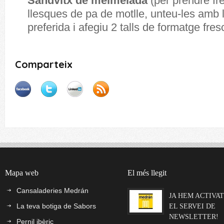
Sandvitx de melmelada
(per prendre fr
llesques de pa de motlle, unteu-les amb
preferida i afegiu 2 talls de formatge fres
Comparteix
Mapa web
El més llegit
Cansaladeries Medrán
JA HEM ACTIVAT
La teva botiga de Sabors
EL SERVEI DE
NEWSLETTER!
Pernil ibèric