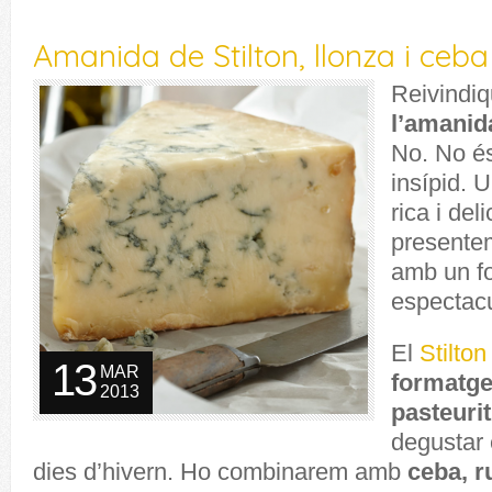
Amanida de Stilton, llonza i ceba
Reivindi
l’amanid
No. No és
insípid. 
rica i del
presentem
amb un f
espectac
El
Stilton
13
MAR
formatge
2013
pasteuri
degustar 
dies d’hivern. Ho combinarem amb
ceba, ru