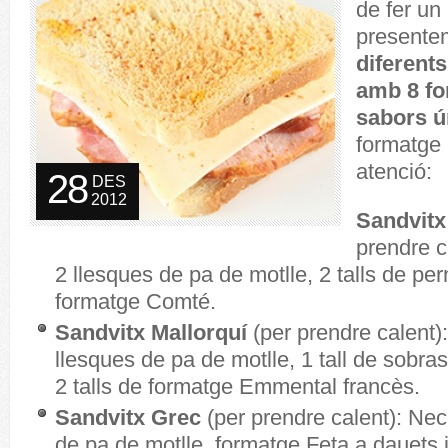
de fer un
present
diferents
amb 8 f
sabors ú
formatge 
atenció:
28
DES
2012
Sandvitx 
prendre c
2 llesques de pa de motlle, 2 talls de perni
formatge Comté.
Sandvitx Mallorquí
(per prendre calent)
llesques de pa de motlle, 1 tall de sobra
2 talls de formatge Emmental francès.
Sandvitx Grec
(per prendre calent): Nec
de pa de motlle, formatge Feta a dauets i 