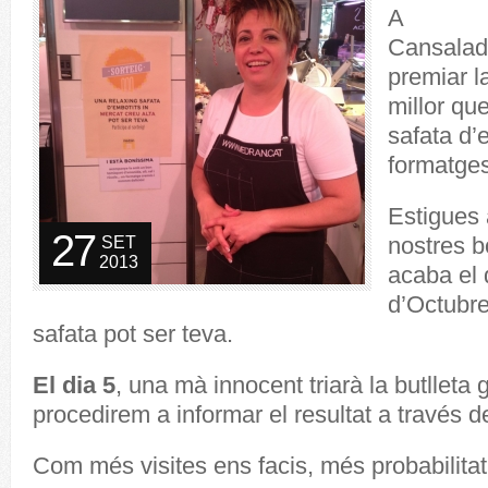
A
Cansalad
premiar la
millor qu
safata d’
formatges
Estigues 
27
nostres bo
SET
2013
acaba el 
d’Octubre
safata pot ser teva.
El dia 5
, una mà innocent triarà la butlleta
procedirem a informar el resultat a través d
Com més visites ens facis, més probabilitat 