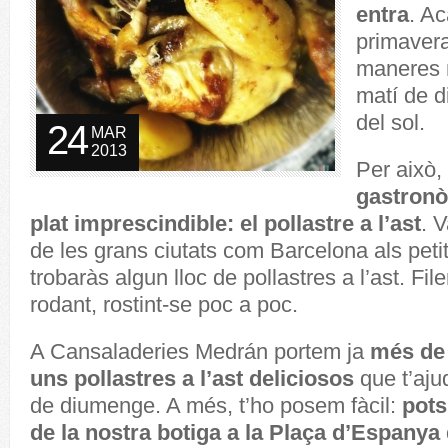
entra
. A
primavera 
maneres m
matí de 
del sol.
24
MAR
2013
Per això,
gastronò
plat imprescindible: el pollastre a l’ast
. 
de les grans ciutats com Barcelona als peti
trobaràs algun lloc de pollastres a l’ast. Fil
rodant, rostint-se poc a poc.
A Cansaladeries Medrán portem ja
més de 
uns pollastres a l’ast deliciosos
que t’aju
de diumenge. A més, t’ho posem fàcil:
pots
de la nostra botiga a la Plaça d’Espanya