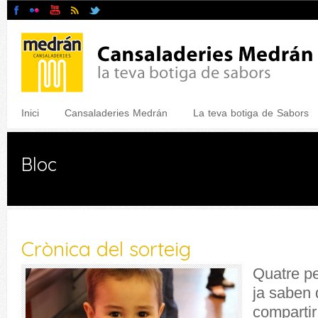
Inici
Cansaladeries Medrán
La teva botiga de Sabors
Bloc
Crònica del sorteig
Quatre p
ja saben 
compartir