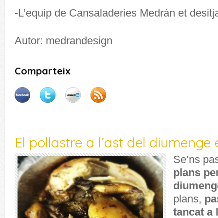
-L’equip de Cansaladeries Medrán et desitja
Autor: medrandesign
Comparteix
El pollastre a l’ast del diumenge
Se’ns pa
plans pe
diumeng
plans,
pas
tancat a 