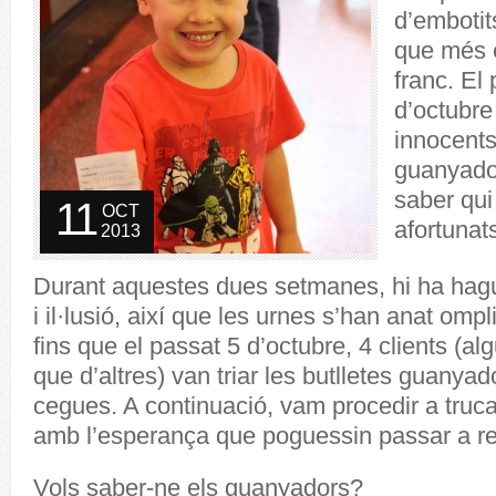
d’embotit
que més e
franc. El
d’octubr
innocents 
guanyador
saber qui
11
OCT
afortunat
2013
Durant aquestes dues setmanes, hi ha hagut
i il·lusió, així que les urnes s’han anat omp
fins que el passat 5 d’octubre, 4 clients (
que d’altres) van triar les butlletes guanya
cegues. A continuació, vam procedir a truc
amb l’esperança que poguessin passar a reco
Vols saber-ne els guanyadors?