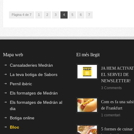
Pàgina 4 de 7
1
2
3
4
5
6
7
Mapa web
El més llegit
Cansaladeries Medrán
JA HEM ACTIVAT
La teva botiga de Sabors
EL SERVEI DE
NEWSLETTER!
Pernil ibèric
3 Comments
Els formatges de Medrán
Com es fa una salsi
Els formatges de Medrán al
de Frankfurt
dia
1 comentari
Botiga online
Bloc
5 formes de cuinar