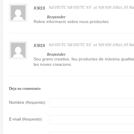
%d 03UTC %B 03UTC %Y
at %H:%M 10Sat, 03 Ma
JORDI
Responder
Rebre informació sobre nous productes
%d 03UTC %B 03UTC %Y
at %H:%M 10Sat, 03 Ma
JORDI
Responder
Sou grans creatius, feu productes de màxima qualitat p
les noves creacions.
Deja un comentario
Nombre
(Requerido)
E-mail
(Requerido)